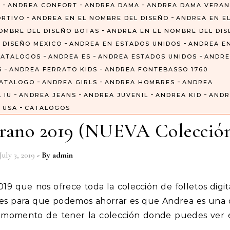
-
-
-
6
ANDREA CONFORT
ANDREA DAMA
ANDREA DAMA VERA
-
-
ORTIVO
ANDREA EN EL NOMBRE DEL DISEÑO
ANDREA EN E
-
OMBRE DEL DISEÑO BOTAS
ANDREA EN EL NOMBRE DEL DI
-
-
 DISEÑO MEXICO
ANDREA EN ESTADOS UNIDOS
ANDREA E
-
-
-
CATALOGOS
ANDREA ES
ANDREA ESTADOS UNIDOS
ANDRE
-
-
S
ANDREA FERRATO KIDS
ANDREA FONTEBASSO 1760
-
-
-
CATALOGO
ANDREA GIRLS
ANDREA HOMBRES
ANDREA
-
-
-
-
 IU
ANDREA JEANS
ANDREA JUVENIL
ANDREA KID
ANDR
-
USA
CATALOGOS
erano 2019 (NUEVA Colecció
July 3, 2019
- By
admin
iles para que podemos ahorrar es que Andrea es una 
 momento de tener la colección donde puedes ver e