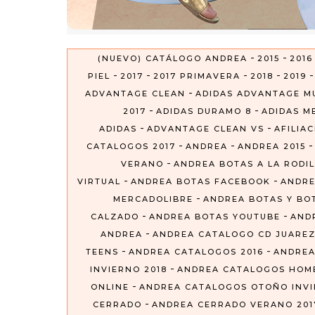
-
-
(NUEVO) CATÁLOGO ANDREA
2015
2016
-
-
-
-
PIEL
2017
2017 PRIMAVERA
2018
2019
-
ADVANTAGE CLEAN
ADIDAS ADVANTAGE M
-
-
2017
ADIDAS DURAMO 8
ADIDAS ME
-
-
ADIDAS
ADVANTAGE CLEAN VS
AFILIA
-
-
CATALOGOS 2017
ANDREA
ANDREA 2015
-
VERANO
ANDREA BOTAS A LA RODIL
-
-
VIRTUAL
ANDREA BOTAS FACEBOOK
ANDRE
-
MERCADOLIBRE
ANDREA BOTAS Y BO
-
-
CALZADO
ANDREA BOTAS YOUTUBE
AND
-
ANDREA
ANDREA CATALOGO CD JUARE
-
-
TEENS
ANDREA CATALOGOS 2016
ANDREA
-
INVIERNO 2018
ANDREA CATALOGOS HOM
-
ONLINE
ANDREA CATALOGOS OTOÑO INVIE
-
CERRADO
ANDREA CERRADO VERANO 201