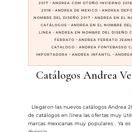
-
2017
ANDREA COM OTOÑO INVIERNO 201
-
-
2018
ANDREA DE MEXICO
ANDREA DEP
-
NOMBRE DEL DISEÑO 2017
ANDREA EN EL N
-
CATÁLOGOS
ANDREA EN EL NOMBRE DEL
-
LINEA
ANDREA EN NOMBRE DEL DISEÑO 
-
FERRATO
ANDREA FERRATO JEAN
-
CATALOGO
ANDREA FONTEBASSO 
-
-
IMPORTADORA
ANDREA INFANTIL
ANDREA
Catálogos Andrea V
Llegaron las nuevos catálogos Andrea 2019 que nos ofrece toda la colección de folletos digitales o
de catálogos en línea las ofertas muy út
marcas mexicanas muy populares . Ya es
diversas…