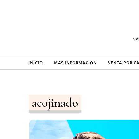
Skip to content
Ve
INICIO
MAS INFORMACION
VENTA POR C
acojinado