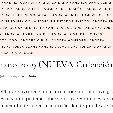
-
-
-
6
ANDREA CONFORT
ANDREA DAMA
ANDREA DAMA VERA
-
-
ORTIVO
ANDREA EN EL NOMBRE DEL DISEÑO
ANDREA EN E
-
OMBRE DEL DISEÑO BOTAS
ANDREA EN EL NOMBRE DEL DI
-
-
 DISEÑO MEXICO
ANDREA EN ESTADOS UNIDOS
ANDREA E
-
-
-
CATALOGOS
ANDREA ES
ANDREA ESTADOS UNIDOS
ANDRE
-
-
S
ANDREA FERRATO KIDS
ANDREA FONTEBASSO 1760
-
-
-
CATALOGO
ANDREA GIRLS
ANDREA HOMBRES
ANDREA
-
-
-
-
 IU
ANDREA JEANS
ANDREA JUVENIL
ANDREA KID
ANDR
-
USA
CATALOGOS
erano 2019 (NUEVA Colecció
July 3, 2019
- By
admin
iles para que podemos ahorrar es que Andrea es una 
 momento de tener la colección donde puedes ver e