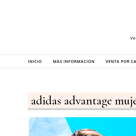
Skip to content
Ve
INICIO
MAS INFORMACION
VENTA POR C
adidas advantage muj