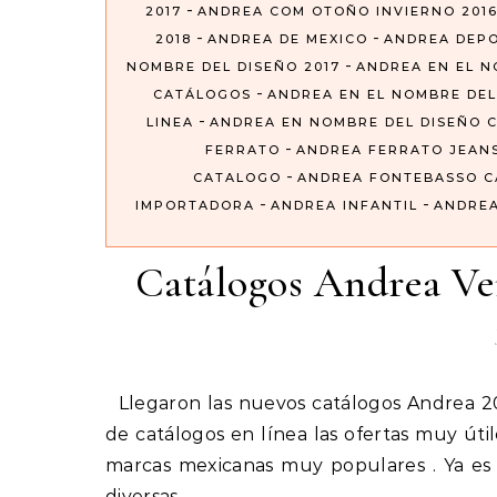
-
2017
ANDREA COM OTOÑO INVIERNO 201
-
-
2018
ANDREA DE MEXICO
ANDREA DEP
-
NOMBRE DEL DISEÑO 2017
ANDREA EN EL N
-
CATÁLOGOS
ANDREA EN EL NOMBRE DEL
-
LINEA
ANDREA EN NOMBRE DEL DISEÑO 
-
FERRATO
ANDREA FERRATO JEAN
-
CATALOGO
ANDREA FONTEBASSO 
-
-
IMPORTADORA
ANDREA INFANTIL
ANDREA
Catálogos Andrea V
Llegaron las nuevos catálogos Andrea 2019 que nos ofrece toda la colección de folletos digitales o
de catálogos en línea las ofertas muy út
marcas mexicanas muy populares . Ya es
diversas…