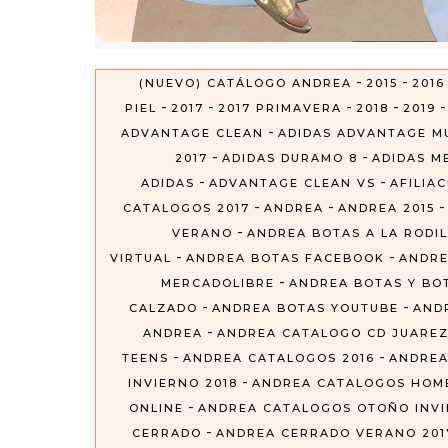
-
-
(NUEVO) CATÁLOGO ANDREA
2015
2016
-
-
-
-
PIEL
2017
2017 PRIMAVERA
2018
2019
-
ADVANTAGE CLEAN
ADIDAS ADVANTAGE M
-
-
2017
ADIDAS DURAMO 8
ADIDAS ME
-
-
ADIDAS
ADVANTAGE CLEAN VS
AFILIA
-
-
CATALOGOS 2017
ANDREA
ANDREA 2015
-
VERANO
ANDREA BOTAS A LA RODIL
-
-
VIRTUAL
ANDREA BOTAS FACEBOOK
ANDRE
-
MERCADOLIBRE
ANDREA BOTAS Y BO
-
-
CALZADO
ANDREA BOTAS YOUTUBE
AND
-
ANDREA
ANDREA CATALOGO CD JUARE
-
-
TEENS
ANDREA CATALOGOS 2016
ANDREA
-
INVIERNO 2018
ANDREA CATALOGOS HOM
-
ONLINE
ANDREA CATALOGOS OTOÑO INVIE
-
CERRADO
ANDREA CERRADO VERANO 201