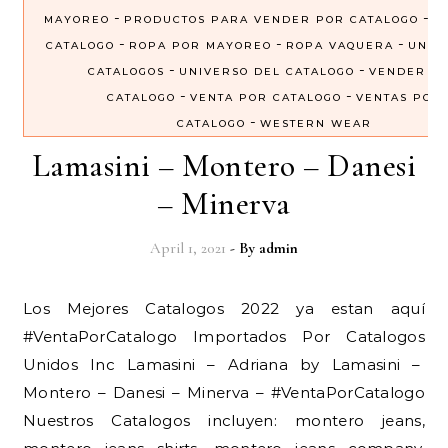
-
-
MAYOREO
PRODUCTOS PARA VENDER POR CATALOGO
R
-
-
-
CATALOGO
ROPA POR MAYOREO
ROPA VAQUERA
UNIV
-
-
CATALOGOS
UNIVERSO DEL CATALOGO
VENDER P
-
-
CATALOGO
VENTA POR CATALOGO
VENTAS POR
-
CATALOGO
WESTERN WEAR
Lamasini – Montero – Danesi
– Minerva
April 1, 2021
- By
admin
Los Mejores Catalogos 2022 ya estan aquí
#VentaPorCatalogo Importados Por Catalogos
Unidos Inc Lamasini – Adriana by Lamasini –
Montero – Danesi – Minerva – #VentaPorCatalogo
Nuestros Catalogos incluyen: montero jeans,