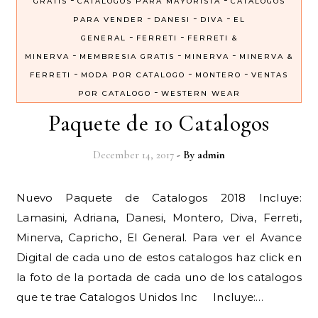
GRATIS
CATALOGOS PARA MAYORISTA
CATALOGOS
-
-
-
PARA VENDER
DANESI
DIVA
EL
-
-
GENERAL
FERRETI
FERRETI &
-
-
-
MINERVA
MEMBRESIA GRATIS
MINERVA
MINERVA &
-
-
-
FERRETI
MODA POR CATALOGO
MONTERO
VENTAS
-
POR CATALOGO
WESTERN WEAR
Paquete de 10 Catalogos
December 14, 2017
- By
admin
Nuevo Paquete de Catalogos 2018 Incluye:
Lamasini, Adriana, Danesi, Montero, Diva, Ferreti,
Minerva, Capricho, El General. Para ver el Avance
Digital de cada uno de estos catalogos haz click en
la foto de la portada de cada uno de los catalogos
que te trae Catalogos Unidos Inc Incluye:…