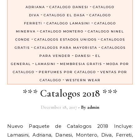
-
-
ADRIANA
CATALOGO DANESI
CATALOGO
-
-
DIVA
CATALOGO EL DASA
CATALOGO
-
-
FERRETI
CATALOGO LAMASINI
CATALOGO
-
-
MINERVA
CATALOGO MONTERO
CATALOGO NINEL
-
-
CONDE
CATALOGOS ESTADOS UNIDOS
CATALOGOS
-
-
GRATIS
CATALOGOS PARA MAYORISTA
CATALOGOS
-
-
PARA VENDER
DANESI
EL
-
-
-
GENERAL
LAMASINI
MEMBRESIA GRATIS
MODA POR
-
-
CATALOGO
PERFUMES POR CATALOGO
VENTAS POR
-
CATALOGO
WESTERN WEAR
*** Catalogos 2018 ***
December 18, 2017
- By
admin
Nuevo Paquete de Catalogos 2018 Incluye:
Lamasini, Adriana, Danesi, Montero, Diva, Ferreti,