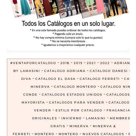
-
-
-
-
-
#VENTAPORCATALOGO
2018
2019
2021
2022
ADRIANA
-
-
-
BY LAMASINI
CATALOGO ADRIANA
CATALOGO DANESI
C
-
-
-
DIVA
CATALOGO EL DASA
CATALOGO FERRETI
CATA
-
-
MINERVA
CATALOGO MONTERO
CATALOGO NINEL
-
-
CONDE
CATALOGOS ESTADOS UNIDOS
CATALOGOS P
-
-
MAYORISTA
CATALOGOS PARA VENDER
CATALOGOS 
-
-
VENDER
ESTILO POR CATALOGO
FRAGANCIAS
-
-
-
ORIGINALES
INVIERNO
LAMASINI
MEMBRESIA
-
-
GRATIS
MINERVA
MINERVA &
-
-
-
-
FERRETI
MONTERO
MONTERO
NUEVOS CATALOGOS
PRE