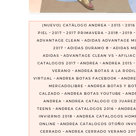
-
-
(NUEVO) CATÁLOGO ANDREA
2015
2016
-
-
-
-
PIEL
2017
2017 PRIMAVERA
2018
2019
-
ADVANTAGE CLEAN
ADIDAS ADVANTAGE M
-
-
2017
ADIDAS DURAMO 8
ADIDAS ME
-
-
ADIDAS
ADVANTAGE CLEAN VS
AFILIA
-
-
CATALOGOS 2017
ANDREA
ANDREA 2015
-
VERANO
ANDREA BOTAS A LA RODIL
-
-
VIRTUAL
ANDREA BOTAS FACEBOOK
ANDRE
-
MERCADOLIBRE
ANDREA BOTAS Y BO
-
-
CALZADO
ANDREA BOTAS YOUTUBE
AND
-
ANDREA
ANDREA CATALOGO CD JUARE
-
-
TEENS
ANDREA CATALOGOS 2016
ANDREA
-
INVIERNO 2018
ANDREA CATALOGOS HOM
-
ONLINE
ANDREA CATALOGOS OTOÑO INVIE
-
CERRADO
ANDREA CERRADO VERANO 201