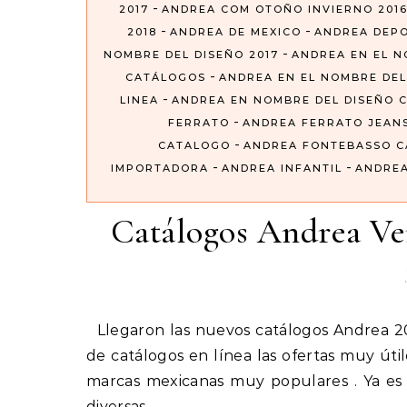
-
2017
ANDREA COM OTOÑO INVIERNO 201
-
-
2018
ANDREA DE MEXICO
ANDREA DEP
-
NOMBRE DEL DISEÑO 2017
ANDREA EN EL N
-
CATÁLOGOS
ANDREA EN EL NOMBRE DEL
-
LINEA
ANDREA EN NOMBRE DEL DISEÑO 
-
FERRATO
ANDREA FERRATO JEAN
-
CATALOGO
ANDREA FONTEBASSO 
-
-
IMPORTADORA
ANDREA INFANTIL
ANDREA
Catálogos Andrea V
Llegaron las nuevos catálogos Andrea 2019 que nos ofrece toda la colección de folletos digitales o
de catálogos en línea las ofertas muy út
marcas mexicanas muy populares . Ya es
diversas…