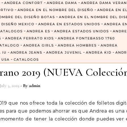
-
-
-
6
ANDREA CONFORT
ANDREA DAMA
ANDREA DAMA VERA
-
-
ORTIVO
ANDREA EN EL NOMBRE DEL DISEÑO
ANDREA EN E
-
OMBRE DEL DISEÑO BOTAS
ANDREA EN EL NOMBRE DEL DI
-
-
 DISEÑO MEXICO
ANDREA EN ESTADOS UNIDOS
ANDREA E
-
-
-
CATALOGOS
ANDREA ES
ANDREA ESTADOS UNIDOS
ANDRE
-
-
S
ANDREA FERRATO KIDS
ANDREA FONTEBASSO 1760
-
-
-
CATALOGO
ANDREA GIRLS
ANDREA HOMBRES
ANDREA
-
-
-
-
 IU
ANDREA JEANS
ANDREA JUVENIL
ANDREA KID
ANDR
-
USA
CATALOGOS
erano 2019 (NUEVA Colecció
July 3, 2019
- By
admin
iles para que podemos ahorrar es que Andrea es una 
 momento de tener la colección donde puedes ver e