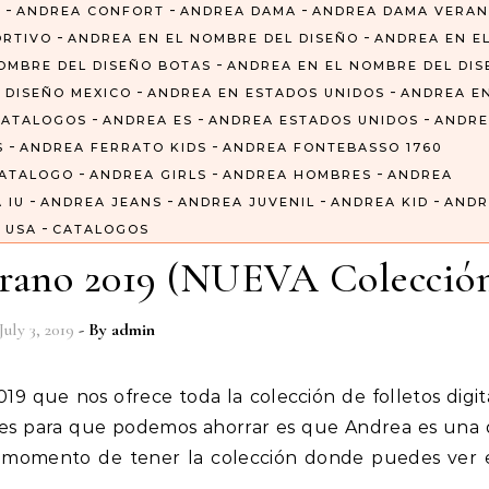
-
-
-
6
ANDREA CONFORT
ANDREA DAMA
ANDREA DAMA VERA
-
-
ORTIVO
ANDREA EN EL NOMBRE DEL DISEÑO
ANDREA EN E
-
OMBRE DEL DISEÑO BOTAS
ANDREA EN EL NOMBRE DEL DI
-
-
 DISEÑO MEXICO
ANDREA EN ESTADOS UNIDOS
ANDREA E
-
-
-
CATALOGOS
ANDREA ES
ANDREA ESTADOS UNIDOS
ANDRE
-
-
S
ANDREA FERRATO KIDS
ANDREA FONTEBASSO 1760
-
-
-
CATALOGO
ANDREA GIRLS
ANDREA HOMBRES
ANDREA
-
-
-
-
 IU
ANDREA JEANS
ANDREA JUVENIL
ANDREA KID
ANDR
-
USA
CATALOGOS
erano 2019 (NUEVA Colecció
July 3, 2019
- By
admin
iles para que podemos ahorrar es que Andrea es una 
 momento de tener la colección donde puedes ver e