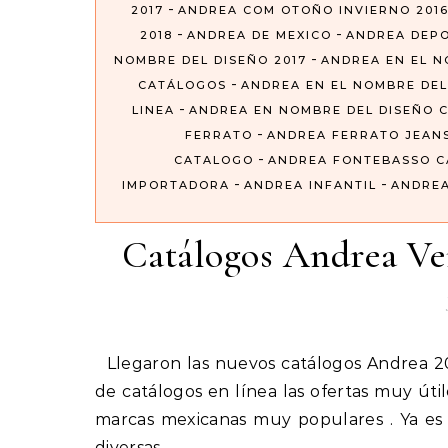
-
2017
ANDREA COM OTOÑO INVIERNO 201
-
-
2018
ANDREA DE MEXICO
ANDREA DEP
-
NOMBRE DEL DISEÑO 2017
ANDREA EN EL N
-
CATÁLOGOS
ANDREA EN EL NOMBRE DEL
-
LINEA
ANDREA EN NOMBRE DEL DISEÑO 
-
FERRATO
ANDREA FERRATO JEAN
-
CATALOGO
ANDREA FONTEBASSO 
-
-
IMPORTADORA
ANDREA INFANTIL
ANDREA
Catálogos Andrea V
Llegaron las nuevos catálogos Andrea 2019 que nos ofrece toda la colección de folletos digitales o
de catálogos en línea las ofertas muy út
marcas mexicanas muy populares . Ya es
diversas…