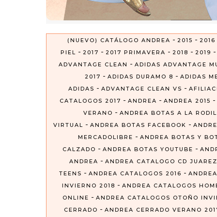
-
-
(NUEVO) CATÁLOGO ANDREA
2015
2016
-
-
-
-
PIEL
2017
2017 PRIMAVERA
2018
2019
-
ADVANTAGE CLEAN
ADIDAS ADVANTAGE M
-
-
2017
ADIDAS DURAMO 8
ADIDAS ME
-
-
ADIDAS
ADVANTAGE CLEAN VS
AFILIA
-
-
CATALOGOS 2017
ANDREA
ANDREA 2015
-
VERANO
ANDREA BOTAS A LA RODIL
-
-
VIRTUAL
ANDREA BOTAS FACEBOOK
ANDRE
-
MERCADOLIBRE
ANDREA BOTAS Y BO
-
-
CALZADO
ANDREA BOTAS YOUTUBE
AND
-
ANDREA
ANDREA CATALOGO CD JUARE
-
-
TEENS
ANDREA CATALOGOS 2016
ANDREA
-
INVIERNO 2018
ANDREA CATALOGOS HOM
-
ONLINE
ANDREA CATALOGOS OTOÑO INVIE
-
CERRADO
ANDREA CERRADO VERANO 201