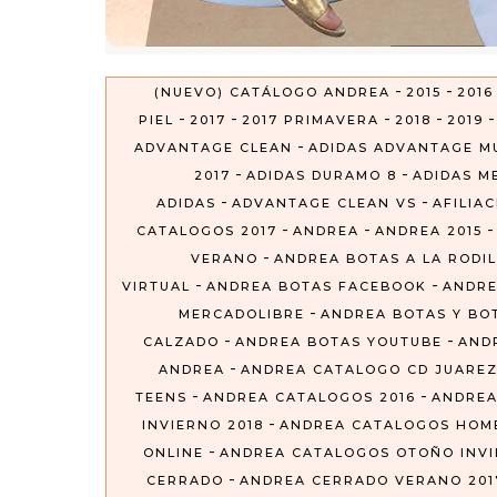
-
-
(NUEVO) CATÁLOGO ANDREA
2015
2016
-
-
-
-
PIEL
2017
2017 PRIMAVERA
2018
2019
-
ADVANTAGE CLEAN
ADIDAS ADVANTAGE M
-
-
2017
ADIDAS DURAMO 8
ADIDAS ME
-
-
ADIDAS
ADVANTAGE CLEAN VS
AFILIA
-
-
CATALOGOS 2017
ANDREA
ANDREA 2015
-
VERANO
ANDREA BOTAS A LA RODIL
-
-
VIRTUAL
ANDREA BOTAS FACEBOOK
ANDRE
-
MERCADOLIBRE
ANDREA BOTAS Y BO
-
-
CALZADO
ANDREA BOTAS YOUTUBE
AND
-
ANDREA
ANDREA CATALOGO CD JUARE
-
-
TEENS
ANDREA CATALOGOS 2016
ANDREA
-
INVIERNO 2018
ANDREA CATALOGOS HOM
-
ONLINE
ANDREA CATALOGOS OTOÑO INVIE
-
CERRADO
ANDREA CERRADO VERANO 201