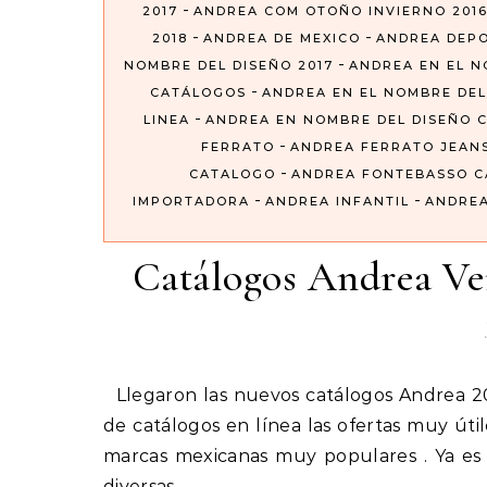
-
2017
ANDREA COM OTOÑO INVIERNO 201
-
-
2018
ANDREA DE MEXICO
ANDREA DEP
-
NOMBRE DEL DISEÑO 2017
ANDREA EN EL N
-
CATÁLOGOS
ANDREA EN EL NOMBRE DEL
-
LINEA
ANDREA EN NOMBRE DEL DISEÑO 
-
FERRATO
ANDREA FERRATO JEAN
-
CATALOGO
ANDREA FONTEBASSO 
-
-
IMPORTADORA
ANDREA INFANTIL
ANDREA
Catálogos Andrea V
Llegaron las nuevos catálogos Andrea 2019 que nos ofrece toda la colección de folletos digitales o
de catálogos en línea las ofertas muy út
marcas mexicanas muy populares . Ya es
diversas…