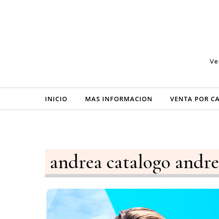
Skip to content
Ve
INICIO
MAS INFORMACION
VENTA POR C
andrea catalogo andr