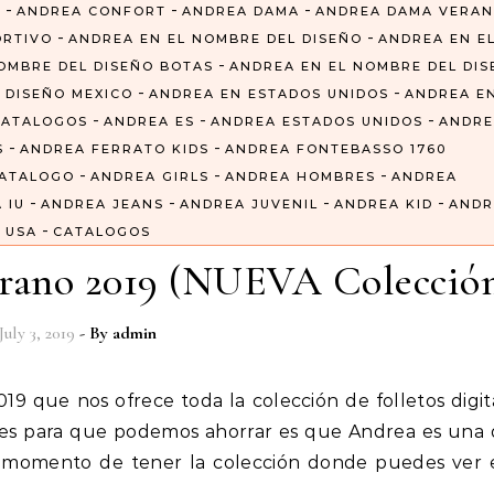
-
-
-
6
ANDREA CONFORT
ANDREA DAMA
ANDREA DAMA VERA
-
-
ORTIVO
ANDREA EN EL NOMBRE DEL DISEÑO
ANDREA EN E
-
OMBRE DEL DISEÑO BOTAS
ANDREA EN EL NOMBRE DEL DI
-
-
 DISEÑO MEXICO
ANDREA EN ESTADOS UNIDOS
ANDREA E
-
-
-
CATALOGOS
ANDREA ES
ANDREA ESTADOS UNIDOS
ANDRE
-
-
S
ANDREA FERRATO KIDS
ANDREA FONTEBASSO 1760
-
-
-
CATALOGO
ANDREA GIRLS
ANDREA HOMBRES
ANDREA
-
-
-
-
 IU
ANDREA JEANS
ANDREA JUVENIL
ANDREA KID
ANDR
-
USA
CATALOGOS
erano 2019 (NUEVA Colecció
July 3, 2019
- By
admin
iles para que podemos ahorrar es que Andrea es una 
 momento de tener la colección donde puedes ver e