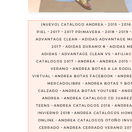
-
-
(NUEVO) CATÁLOGO ANDREA
2015
2016
-
-
-
-
PIEL
2017
2017 PRIMAVERA
2018
2019
-
ADVANTAGE CLEAN
ADIDAS ADVANTAGE M
-
-
2017
ADIDAS DURAMO 8
ADIDAS ME
-
-
ADIDAS
ADVANTAGE CLEAN VS
AFILIA
-
-
CATALOGOS 2017
ANDREA
ANDREA 2015
-
VERANO
ANDREA BOTAS A LA RODIL
-
-
VIRTUAL
ANDREA BOTAS FACEBOOK
ANDRE
-
MERCADOLIBRE
ANDREA BOTAS Y BO
-
-
CALZADO
ANDREA BOTAS YOUTUBE
AND
-
ANDREA
ANDREA CATALOGO CD JUARE
-
-
TEENS
ANDREA CATALOGOS 2016
ANDREA
-
INVIERNO 2018
ANDREA CATALOGOS HOM
-
ONLINE
ANDREA CATALOGOS OTOÑO INVIE
-
CERRADO
ANDREA CERRADO VERANO 201