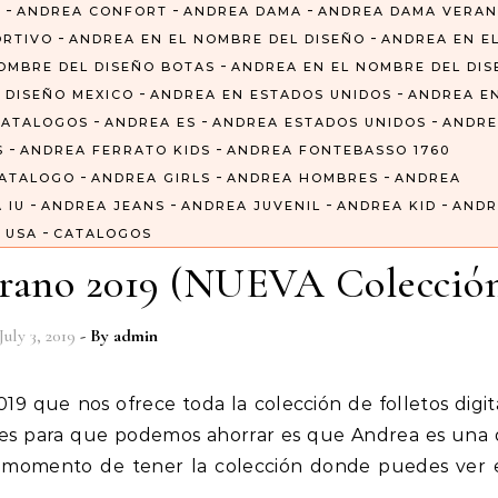
-
-
-
6
ANDREA CONFORT
ANDREA DAMA
ANDREA DAMA VERA
-
-
ORTIVO
ANDREA EN EL NOMBRE DEL DISEÑO
ANDREA EN E
-
OMBRE DEL DISEÑO BOTAS
ANDREA EN EL NOMBRE DEL DI
-
-
 DISEÑO MEXICO
ANDREA EN ESTADOS UNIDOS
ANDREA E
-
-
-
CATALOGOS
ANDREA ES
ANDREA ESTADOS UNIDOS
ANDRE
-
-
S
ANDREA FERRATO KIDS
ANDREA FONTEBASSO 1760
-
-
-
CATALOGO
ANDREA GIRLS
ANDREA HOMBRES
ANDREA
-
-
-
-
 IU
ANDREA JEANS
ANDREA JUVENIL
ANDREA KID
ANDR
-
USA
CATALOGOS
erano 2019 (NUEVA Colecció
July 3, 2019
- By
admin
iles para que podemos ahorrar es que Andrea es una 
 momento de tener la colección donde puedes ver e