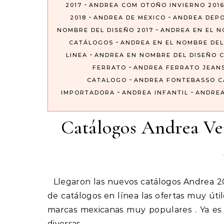
-
2017
ANDREA COM OTOÑO INVIERNO 201
-
-
2018
ANDREA DE MEXICO
ANDREA DEP
-
NOMBRE DEL DISEÑO 2017
ANDREA EN EL N
-
CATÁLOGOS
ANDREA EN EL NOMBRE DEL
-
LINEA
ANDREA EN NOMBRE DEL DISEÑO 
-
FERRATO
ANDREA FERRATO JEAN
-
CATALOGO
ANDREA FONTEBASSO 
-
-
IMPORTADORA
ANDREA INFANTIL
ANDREA
Catálogos Andrea V
Llegaron las nuevos catálogos Andrea 2019 que nos ofrece toda la colección de folletos digitales o
de catálogos en línea las ofertas muy út
marcas mexicanas muy populares . Ya es
diversas…