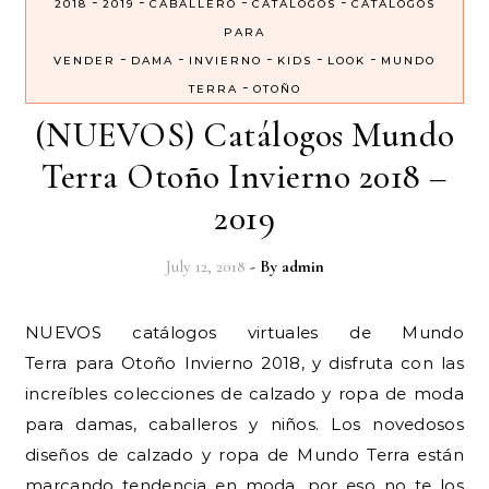
-
-
-
-
2018
2019
CABALLERO
CATALOGOS
CATALOGOS
PARA
-
-
-
-
-
VENDER
DAMA
INVIERNO
KIDS
LOOK
MUNDO
-
TERRA
OTOÑO
(NUEVOS) Catálogos Mundo
Terra Otoño Invierno 2018 –
2019
July 12, 2018
- By
admin
NUEVOS catálogos virtuales de Mundo
Terra para Otoño Invierno 2018, y disfruta con las
increíbles colecciones de calzado y ropa de moda
para damas, caballeros y niños. Los novedosos
diseños de calzado y ropa de Mundo Terra están
marcando tendencia en moda, por eso no te los