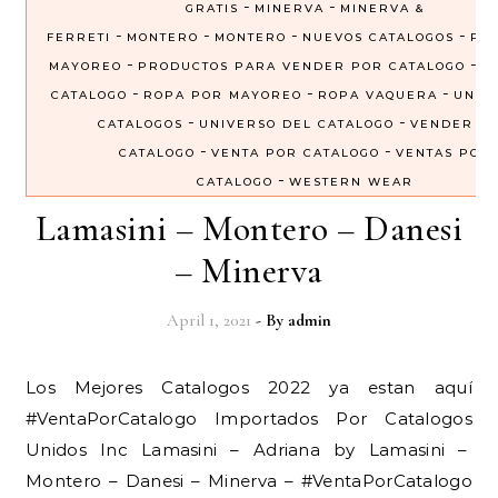
-
-
GRATIS
MINERVA
MINERVA &
-
-
-
-
FERRETI
MONTERO
MONTERO
NUEVOS CATALOGOS
PRE
-
-
MAYOREO
PRODUCTOS PARA VENDER POR CATALOGO
R
-
-
-
CATALOGO
ROPA POR MAYOREO
ROPA VAQUERA
UNIV
-
-
CATALOGOS
UNIVERSO DEL CATALOGO
VENDER P
-
-
CATALOGO
VENTA POR CATALOGO
VENTAS POR
-
CATALOGO
WESTERN WEAR
Lamasini – Montero – Danesi
– Minerva
April 1, 2021
- By
admin
Los Mejores Catalogos 2022 ya estan aquí
#VentaPorCatalogo Importados Por Catalogos
Unidos Inc Lamasini – Adriana by Lamasini –
Montero – Danesi – Minerva – #VentaPorCatalogo