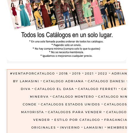
-
-
-
-
-
#VENTAPORCATALOGO
2018
2019
2021
2022
ADRIANA
-
-
-
BY LAMASINI
CATALOGO ADRIANA
CATALOGO DANESI
C
-
-
-
DIVA
CATALOGO EL DASA
CATALOGO FERRETI
CATA
-
-
MINERVA
CATALOGO MONTERO
CATALOGO NINEL
-
-
CONDE
CATALOGOS ESTADOS UNIDOS
CATALOGOS P
-
-
MAYORISTA
CATALOGOS PARA VENDER
CATALOGOS 
-
-
VENDER
ESTILO POR CATALOGO
FRAGANCIAS
-
-
-
ORIGINALES
INVIERNO
LAMASINI
MEMBRESIA