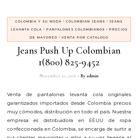
-
-
COLOMBIA Y SU MODA
COLOMBIAN JEANS
JEANS
-
-
LEVANTA COLA
PANTALONES COLOMBIANOS
PRECIOS
-
DE MAYOREO
VENTA POR CATALOGO
Jeans Push Up Colombian
1(800) 825-9452
November 10, 2016
- By
admin
Venta de pantalones levanta cola originales
garantizados importados desde Colombia precios
muy cómodos, distribución en todo el país. Nuestra
empresa es distribuidora en EEUU de ropa
confeccionada en Colombia, se encarga de surtir a
sus clientes mayoristas y ellos a su vez llegarle al