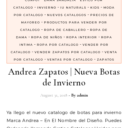
CONFOT
DAMA SANDALIA
ESTILO POR
-
-
-
-
CATALOGO
INVIERNO
IU NATURALS
KIDS
MODA
-
-
POR CATALOGO
NUEVOS CATALOGOS
PRECIOS DE
-
MAYOREO
PRODUCTOS PARA VENDER POR
-
-
CATALOGO
ROPA DE CABALLERO
ROPA DE
-
-
-
DAMA
ROPA DE NIÑOS
ROPA INTERIOR
ROPA
-
-
INTIMA
ROPA POR CATALOGO
VENDER POR
-
-
CATALOGO
VENDER ZAPATOS POR CATALOGO
VENTA
-
-
POR CATALOGO
VENTAS POR CATALOGO
ZAPATOS
Andrea Zapatos | Nueva Botas
de Invierno
August 31, 2018
- By
admin
Ya llego el nuevo catalogo de botas para invierno
Marca Andrea – En El Nombre del Diseño. Puedes