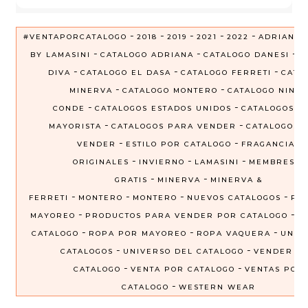
-
-
-
-
-
#VENTAPORCATALOGO
2018
2019
2021
2022
ADRIANA
-
-
-
BY LAMASINI
CATALOGO ADRIANA
CATALOGO DANESI
C
-
-
-
DIVA
CATALOGO EL DASA
CATALOGO FERRETI
CATA
-
-
MINERVA
CATALOGO MONTERO
CATALOGO NINEL
-
-
CONDE
CATALOGOS ESTADOS UNIDOS
CATALOGOS P
-
-
MAYORISTA
CATALOGOS PARA VENDER
CATALOGOS 
-
-
VENDER
ESTILO POR CATALOGO
FRAGANCIAS
-
-
-
ORIGINALES
INVIERNO
LAMASINI
MEMBRESIA
-
-
GRATIS
MINERVA
MINERVA &
-
-
-
-
FERRETI
MONTERO
MONTERO
NUEVOS CATALOGOS
PRE
-
-
MAYOREO
PRODUCTOS PARA VENDER POR CATALOGO
R
-
-
-
CATALOGO
ROPA POR MAYOREO
ROPA VAQUERA
UNIV
-
-
CATALOGOS
UNIVERSO DEL CATALOGO
VENDER P
-
-
CATALOGO
VENTA POR CATALOGO
VENTAS POR
-
CATALOGO
WESTERN WEAR