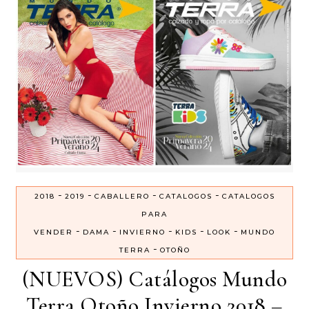
-
-
-
-
2018
2019
CABALLERO
CATALOGOS
CATALOGOS
PARA
-
-
-
-
-
VENDER
DAMA
INVIERNO
KIDS
LOOK
MUNDO
-
TERRA
OTOÑO
(NUEVOS) Catálogos Mundo
Terra Otoño Invierno 2018 –