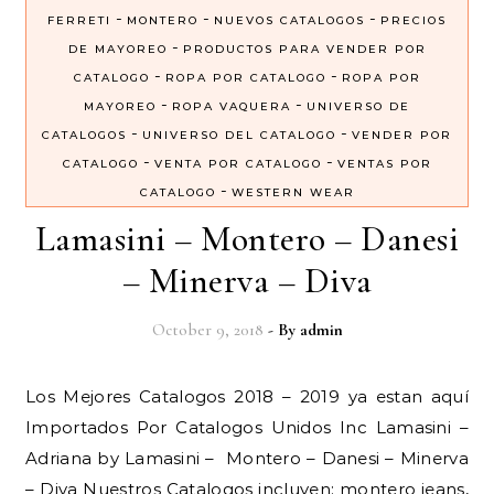
-
-
-
FERRETI
MONTERO
NUEVOS CATALOGOS
PRECIOS
-
DE MAYOREO
PRODUCTOS PARA VENDER POR
-
-
CATALOGO
ROPA POR CATALOGO
ROPA POR
-
-
MAYOREO
ROPA VAQUERA
UNIVERSO DE
-
-
CATALOGOS
UNIVERSO DEL CATALOGO
VENDER POR
-
-
CATALOGO
VENTA POR CATALOGO
VENTAS POR
-
CATALOGO
WESTERN WEAR
Lamasini – Montero – Danesi
– Minerva – Diva
October 9, 2018
- By
admin
Los Mejores Catalogos 2018 – 2019 ya estan aquí
Importados Por Catalogos Unidos Inc Lamasini –
Adriana by Lamasini – Montero – Danesi – Minerva
– Diva Nuestros Catalogos incluyen: montero jeans,