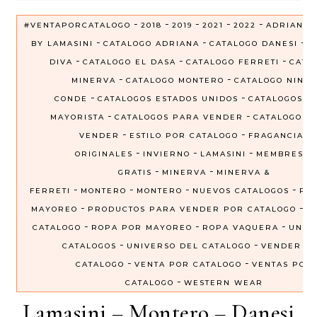
-
-
-
-
-
#VENTAPORCATALOGO
2018
2019
2021
2022
ADRIANA
-
-
-
BY LAMASINI
CATALOGO ADRIANA
CATALOGO DANESI
C
-
-
-
DIVA
CATALOGO EL DASA
CATALOGO FERRETI
CATA
-
-
MINERVA
CATALOGO MONTERO
CATALOGO NINEL
-
-
CONDE
CATALOGOS ESTADOS UNIDOS
CATALOGOS P
-
-
MAYORISTA
CATALOGOS PARA VENDER
CATALOGOS 
-
-
VENDER
ESTILO POR CATALOGO
FRAGANCIAS
-
-
-
ORIGINALES
INVIERNO
LAMASINI
MEMBRESIA
-
-
GRATIS
MINERVA
MINERVA &
-
-
-
-
FERRETI
MONTERO
MONTERO
NUEVOS CATALOGOS
PRE
-
-
MAYOREO
PRODUCTOS PARA VENDER POR CATALOGO
R
-
-
-
CATALOGO
ROPA POR MAYOREO
ROPA VAQUERA
UNIV
-
-
CATALOGOS
UNIVERSO DEL CATALOGO
VENDER P
-
-
CATALOGO
VENTA POR CATALOGO
VENTAS POR
-
CATALOGO
WESTERN WEAR
Lamasini – Montero – Danesi