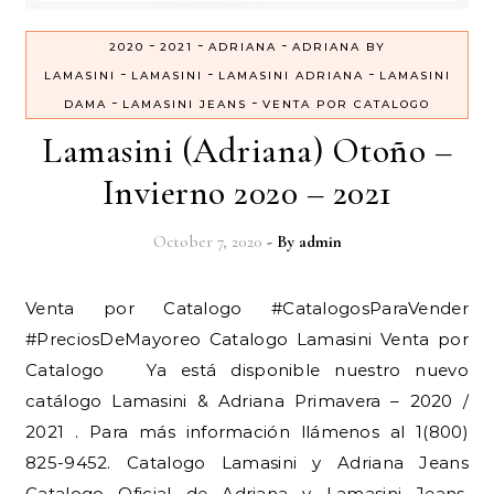
-
-
-
2020
2021
ADRIANA
ADRIANA BY
-
-
-
LAMASINI
LAMASINI
LAMASINI ADRIANA
LAMASINI
-
-
DAMA
LAMASINI JEANS
VENTA POR CATALOGO
Lamasini (Adriana) Otoño –
Invierno 2020 – 2021
October 7, 2020
- By
admin
Venta por Catalogo #CatalogosParaVender
#PreciosDeMayoreo Catalogo Lamasini Venta por
Catalogo Ya está disponible nuestro nuevo
catálogo Lamasini & Adriana Primavera – 2020 /
2021 . Para más información llámenos al 1(800)
825-9452. Catalogo Lamasini y Adriana Jeans
Catalogo Oficial de Adriana y Lamasini Jeans,