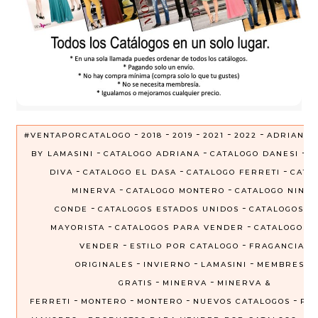
-
-
-
-
-
#VENTAPORCATALOGO
2018
2019
2021
2022
ADRIANA
-
-
-
BY LAMASINI
CATALOGO ADRIANA
CATALOGO DANESI
C
-
-
-
DIVA
CATALOGO EL DASA
CATALOGO FERRETI
CATA
-
-
MINERVA
CATALOGO MONTERO
CATALOGO NINEL
-
-
CONDE
CATALOGOS ESTADOS UNIDOS
CATALOGOS P
-
-
MAYORISTA
CATALOGOS PARA VENDER
CATALOGOS 
-
-
VENDER
ESTILO POR CATALOGO
FRAGANCIAS
-
-
-
ORIGINALES
INVIERNO
LAMASINI
MEMBRESIA
-
-
GRATIS
MINERVA
MINERVA &
-
-
-
-
FERRETI
MONTERO
MONTERO
NUEVOS CATALOGOS
PRE