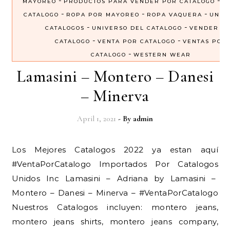
-
-
MAYOREO
PRODUCTOS PARA VENDER POR CATALOGO
R
-
-
-
CATALOGO
ROPA POR MAYOREO
ROPA VAQUERA
UNIV
-
-
CATALOGOS
UNIVERSO DEL CATALOGO
VENDER P
-
-
CATALOGO
VENTA POR CATALOGO
VENTAS POR
-
CATALOGO
WESTERN WEAR
Lamasini – Montero – Danesi
– Minerva
April 1, 2021
- By
admin
Los Mejores Catalogos 2022 ya estan aquí
#VentaPorCatalogo Importados Por Catalogos
Unidos Inc Lamasini – Adriana by Lamasini –
Montero – Danesi – Minerva – #VentaPorCatalogo
Nuestros Catalogos incluyen: montero jeans,
montero jeans shirts, montero jeans company,