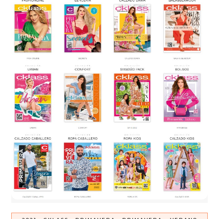
-
-
-