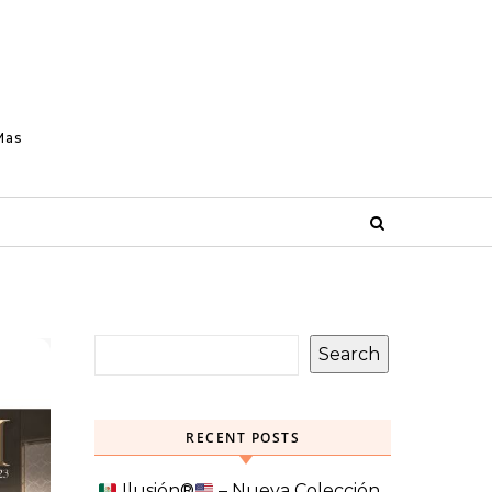
Mas
Search
RECENT POSTS
Ilusión
®️
– Nueva Colección