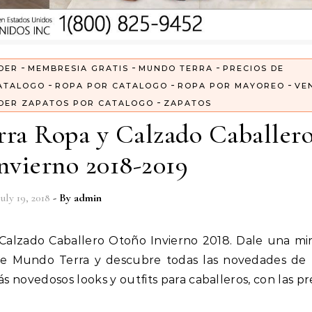
-
-
-
DER
MEMBRESIA GRATIS
MUNDO TERRA
PRECIOS DE
-
-
-
ATALOGO
ROPA POR CATALOGO
ROPA POR MAYOREO
VE
-
DER ZAPATOS POR CATALOGO
ZAPATOS
ra Ropa y Calzado Caballer
nvierno 2018-2019
July 19, 2018
- By
admin
l de Mundo Terra y descubre todas las novedades d
 novedosos looks y outfits para caballeros, con las p