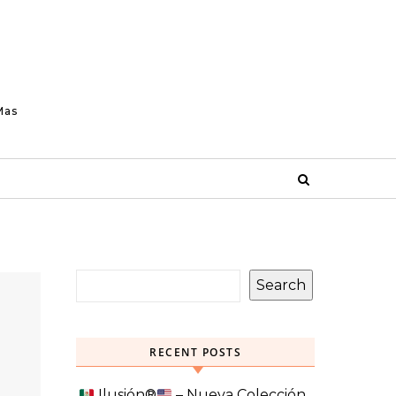
Mas
Search
RECENT POSTS
Ilusión
®️
– Nueva Colección