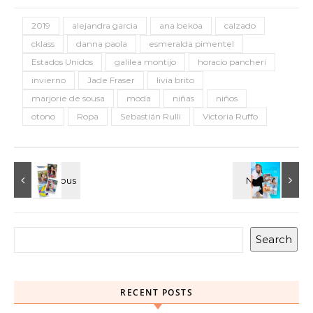
2019
alejandra garcia
ana bekoa
calzado
cklass
danna paola
esmeralda pimentel
Estados Unidos
galilea montijo
horacio pancheri
invierno
Jade Fraser
livia brito
marjorie de sousa
moda
niñas
niños
otono
Ropa
Sebastián Rulli
Victoria Ruffo
Search
RECENT POSTS