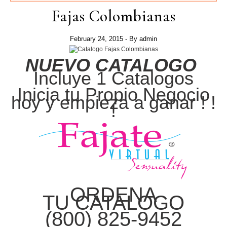
Fajas Colombianas
February 24, 2015
- By
admin
NUEVO CATALOGO
Incluye 1 Catalogos
Inicia tu Propio Negocio
hoy y empieza a ganar ! !
!
ORDENA
TU CATALOGO
(800) 825-9452