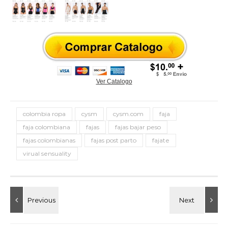
Ver Catalogo
colombia ropa
cysm
cysm.com
faja
faja colombiana
fajas
fajas bajar peso
fajas colombianas
fajas post parto
fajate
virual sensuality