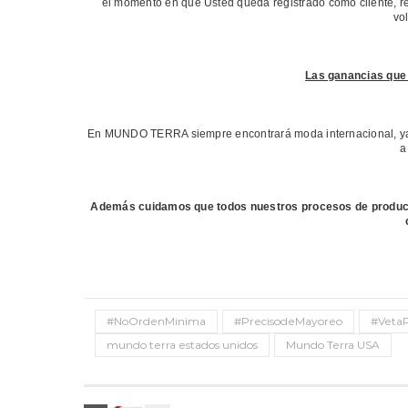
el momento en que Usted queda registrado como cliente, r
vo
Las ganancias que
En MUNDO TERRA siempre encontrará moda internacional, ya 
a
Además cuidamos que todos nuestros procesos de producci
#NoOrdenMinima
#PrecisodeMayoreo
#VetaP
mundo terra estados unidos
Mundo Terra USA