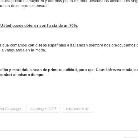
ecibirá precio de mayoreo y además podrá obtener descuentos adicionales seg
lumen de compras mensual.
 Usted puede obtener son hasta de un 70%.
que contamos con diseos españoles e italianos y siempre nos preocupamos p
 la vanguardia en la moda.
ón y materiales sean de primera calidad, para que Usted ofrezca moda, ca
confort al mismo tiempo.
orCatalogo
catalogos 2015
mundo terra