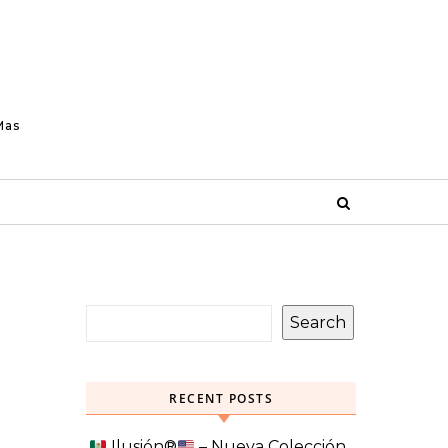
Mas
Search
RECENT POSTS
Ilusión
®️
– Nueva Colección