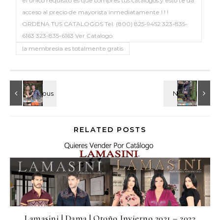
el unico requisito es que compres tus catalogos y esto te da
acceso al precio de mayorista inmediatamente ! ! !
ORDENA TUS CATALOGOS Tel. (800) 825-9452 323-835-
6163 323-835-6163 Ver Catalogo
la membresia es totalmente gratis
RELATED POSTS
Lamasini | Dama | Otoño Invierno 2021 – 2022