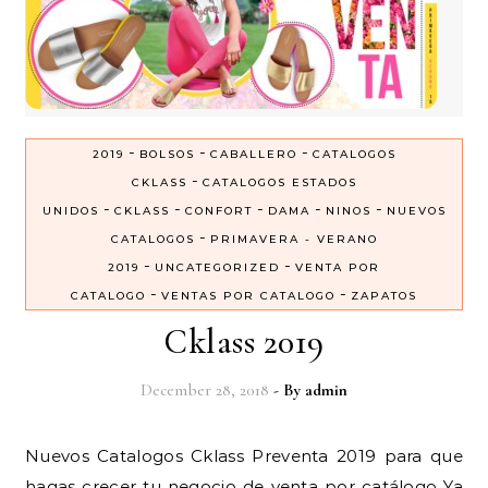
-
-
-
2019
BOLSOS
CABALLERO
CATALOGOS
-
CKLASS
CATALOGOS ESTADOS
-
-
-
-
-
UNIDOS
CKLASS
CONFORT
DAMA
NINOS
NUEVOS
-
CATALOGOS
PRIMAVERA - VERANO
-
-
2019
UNCATEGORIZED
VENTA POR
-
-
CATALOGO
VENTAS POR CATALOGO
ZAPATOS
Cklass 2019
December 28, 2018
- By
admin
Nuevos Catalogos Cklass Preventa 2019 para que
hagas crecer tu negocio de venta por catálogo Ya