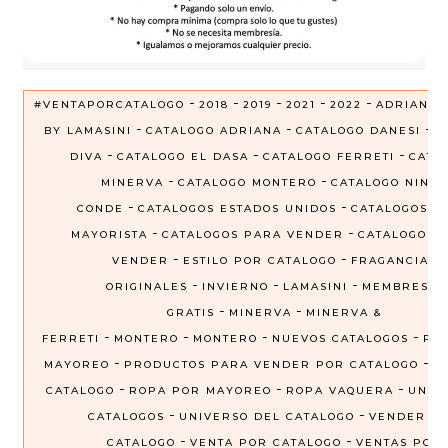
-
-
-
-
-
#VENTAPORCATALOGO
2018
2019
2021
2022
ADRIANA
-
-
-
BY LAMASINI
CATALOGO ADRIANA
CATALOGO DANESI
C
-
-
-
DIVA
CATALOGO EL DASA
CATALOGO FERRETI
CATA
-
-
MINERVA
CATALOGO MONTERO
CATALOGO NINEL
-
-
CONDE
CATALOGOS ESTADOS UNIDOS
CATALOGOS P
-
-
MAYORISTA
CATALOGOS PARA VENDER
CATALOGOS 
-
-
VENDER
ESTILO POR CATALOGO
FRAGANCIAS
-
-
-
ORIGINALES
INVIERNO
LAMASINI
MEMBRESIA
-
-
GRATIS
MINERVA
MINERVA &
-
-
-
-
FERRETI
MONTERO
MONTERO
NUEVOS CATALOGOS
PRE
-
-
MAYOREO
PRODUCTOS PARA VENDER POR CATALOGO
R
-
-
-
CATALOGO
ROPA POR MAYOREO
ROPA VAQUERA
UNIV
-
-
CATALOGOS
UNIVERSO DEL CATALOGO
VENDER P
-
-
CATALOGO
VENTA POR CATALOGO
VENTAS POR