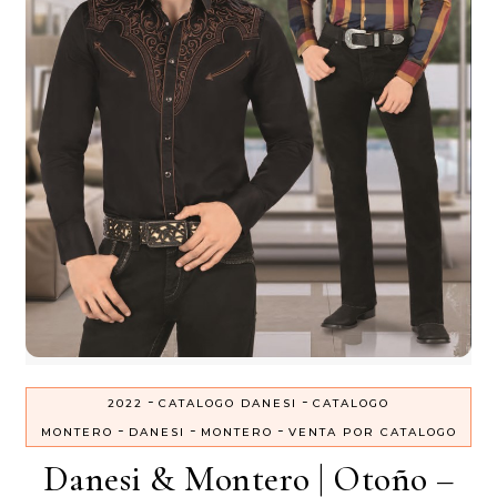
-
-
2022
CATALOGO DANESI
CATALOGO
-
-
-
MONTERO
DANESI
MONTERO
VENTA POR CATALOGO
Danesi & Montero | Otoño –