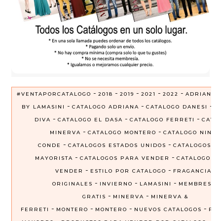
-
-
-
-
-
#VENTAPORCATALOGO
2018
2019
2021
2022
ADRIANA
-
-
-
BY LAMASINI
CATALOGO ADRIANA
CATALOGO DANESI
C
-
-
-
DIVA
CATALOGO EL DASA
CATALOGO FERRETI
CATA
-
-
MINERVA
CATALOGO MONTERO
CATALOGO NINEL
-
-
CONDE
CATALOGOS ESTADOS UNIDOS
CATALOGOS P
-
-
MAYORISTA
CATALOGOS PARA VENDER
CATALOGOS 
-
-
VENDER
ESTILO POR CATALOGO
FRAGANCIAS
-
-
-
ORIGINALES
INVIERNO
LAMASINI
MEMBRESIA
-
-
GRATIS
MINERVA
MINERVA &
-
-
-
-
FERRETI
MONTERO
MONTERO
NUEVOS CATALOGOS
PRE