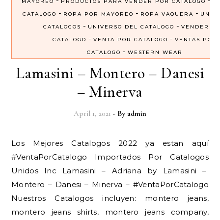
-
-
MAYOREO
PRODUCTOS PARA VENDER POR CATALOGO
R
-
-
-
CATALOGO
ROPA POR MAYOREO
ROPA VAQUERA
UNIV
-
-
CATALOGOS
UNIVERSO DEL CATALOGO
VENDER P
-
-
CATALOGO
VENTA POR CATALOGO
VENTAS POR
-
CATALOGO
WESTERN WEAR
Lamasini – Montero – Danesi
– Minerva
April 1, 2021
- By
admin
Los Mejores Catalogos 2022 ya estan aquí
#VentaPorCatalogo Importados Por Catalogos
Unidos Inc Lamasini – Adriana by Lamasini –
Montero – Danesi – Minerva – #VentaPorCatalogo
Nuestros Catalogos incluyen: montero jeans,
montero jeans shirts, montero jeans company,