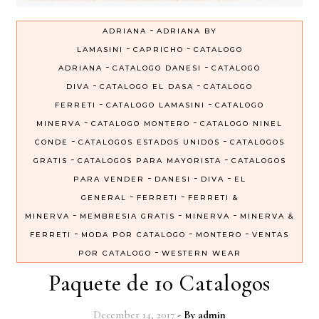
-
ADRIANA
ADRIANA BY
-
-
LAMASINI
CAPRICHO
CATALOGO
-
-
ADRIANA
CATALOGO DANESI
CATALOGO
-
-
DIVA
CATALOGO EL DASA
CATALOGO
-
-
FERRETI
CATALOGO LAMASINI
CATALOGO
-
-
MINERVA
CATALOGO MONTERO
CATALOGO NINEL
-
-
CONDE
CATALOGOS ESTADOS UNIDOS
CATALOGOS
-
-
GRATIS
CATALOGOS PARA MAYORISTA
CATALOGOS
-
-
-
PARA VENDER
DANESI
DIVA
EL
-
-
GENERAL
FERRETI
FERRETI &
-
-
-
MINERVA
MEMBRESIA GRATIS
MINERVA
MINERVA &
-
-
-
FERRETI
MODA POR CATALOGO
MONTERO
VENTAS
-
POR CATALOGO
WESTERN WEAR
Paquete de 10 Catalogos
December 14, 2017
- By
admin