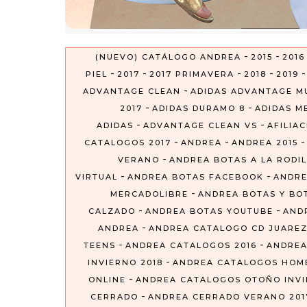
-
-
(NUEVO) CATÁLOGO ANDREA
2015
2016
-
-
-
-
PIEL
2017
2017 PRIMAVERA
2018
2019
-
ADVANTAGE CLEAN
ADIDAS ADVANTAGE M
-
-
2017
ADIDAS DURAMO 8
ADIDAS ME
-
-
ADIDAS
ADVANTAGE CLEAN VS
AFILIA
-
-
CATALOGOS 2017
ANDREA
ANDREA 2015
-
VERANO
ANDREA BOTAS A LA RODIL
-
-
VIRTUAL
ANDREA BOTAS FACEBOOK
ANDRE
-
MERCADOLIBRE
ANDREA BOTAS Y BO
-
-
CALZADO
ANDREA BOTAS YOUTUBE
AND
-
ANDREA
ANDREA CATALOGO CD JUARE
-
-
TEENS
ANDREA CATALOGOS 2016
ANDREA
-
INVIERNO 2018
ANDREA CATALOGOS HOM
-
ONLINE
ANDREA CATALOGOS OTOÑO INVIE
-
CERRADO
ANDREA CERRADO VERANO 201