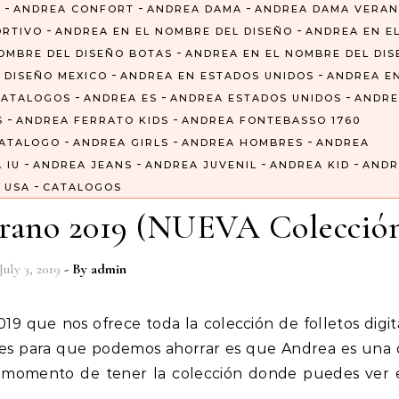
-
-
-
6
ANDREA CONFORT
ANDREA DAMA
ANDREA DAMA VERA
-
-
ORTIVO
ANDREA EN EL NOMBRE DEL DISEÑO
ANDREA EN E
-
OMBRE DEL DISEÑO BOTAS
ANDREA EN EL NOMBRE DEL DI
-
-
 DISEÑO MEXICO
ANDREA EN ESTADOS UNIDOS
ANDREA E
-
-
-
CATALOGOS
ANDREA ES
ANDREA ESTADOS UNIDOS
ANDRE
-
-
S
ANDREA FERRATO KIDS
ANDREA FONTEBASSO 1760
-
-
-
CATALOGO
ANDREA GIRLS
ANDREA HOMBRES
ANDREA
-
-
-
-
 IU
ANDREA JEANS
ANDREA JUVENIL
ANDREA KID
ANDR
-
USA
CATALOGOS
erano 2019 (NUEVA Colecció
July 3, 2019
- By
admin
iles para que podemos ahorrar es que Andrea es una 
 momento de tener la colección donde puedes ver e