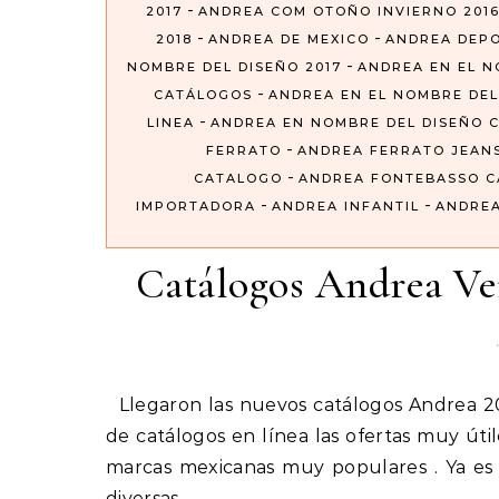
-
2017
ANDREA COM OTOÑO INVIERNO 201
-
-
2018
ANDREA DE MEXICO
ANDREA DEP
-
NOMBRE DEL DISEÑO 2017
ANDREA EN EL N
-
CATÁLOGOS
ANDREA EN EL NOMBRE DEL
-
LINEA
ANDREA EN NOMBRE DEL DISEÑO 
-
FERRATO
ANDREA FERRATO JEAN
-
CATALOGO
ANDREA FONTEBASSO 
-
-
IMPORTADORA
ANDREA INFANTIL
ANDREA
Catálogos Andrea V
Llegaron las nuevos catálogos Andrea 2019 que nos ofrece toda la colección de folletos digitales o
de catálogos en línea las ofertas muy út
marcas mexicanas muy populares . Ya es
diversas…