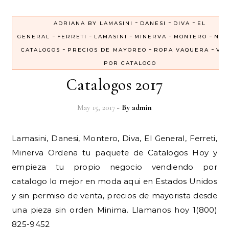
-
-
-
ADRIANA BY LAMASINI
DANESI
DIVA
EL
-
-
-
-
-
GENERAL
FERRETI
LAMASINI
MINERVA
MONTERO
NUE
-
-
-
CATALOGOS
PRECIOS DE MAYOREO
ROPA VAQUERA
VE
POR CATALOGO
Catalogos 2017
May 15, 2017
- By
admin
Lamasini, Danesi, Montero, Diva, El General, Ferreti,
Minerva Ordena tu paquete de Catalogos Hoy y
empieza tu propio negocio vendiendo por
catalogo lo mejor en moda aqui en Estados Unidos
y sin permiso de venta, precios de mayorista desde
una pieza sin orden Minima. Llamanos hoy 1(800)
825-9452