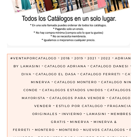
-
-
-
-
-
#VENTAPORCATALOGO
2018
2019
2021
2022
ADRIANA
-
-
-
BY LAMASINI
CATALOGO ADRIANA
CATALOGO DANESI
C
-
-
-
DIVA
CATALOGO EL DASA
CATALOGO FERRETI
CATA
-
-
MINERVA
CATALOGO MONTERO
CATALOGO NINEL
-
-
CONDE
CATALOGOS ESTADOS UNIDOS
CATALOGOS P
-
-
MAYORISTA
CATALOGOS PARA VENDER
CATALOGOS 
-
-
VENDER
ESTILO POR CATALOGO
FRAGANCIAS
-
-
-
ORIGINALES
INVIERNO
LAMASINI
MEMBRESIA
-
-
GRATIS
MINERVA
MINERVA &
-
-
-
-
FERRETI
MONTERO
MONTERO
NUEVOS CATALOGOS
PRE