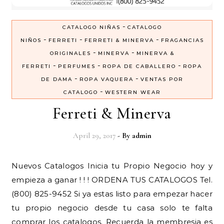
-
CATALOGO NIÑAS
CATALOGO
-
-
-
NIÑOS
FERRETI
FERRETI & MINERVA
FRAGANCIAS
-
-
ORIGINALES
MINERVA
MINERVA &
-
-
-
FERRETI
PERFUMES
ROPA DE CABALLERO
ROPA
-
-
DE DAMA
ROPA VAQUERA
VENTAS POR
-
CATALOGO
WESTERN WEAR
Ferreti & Minerva
April 29, 2017
- By
admin
Nuevos Catalogos Inicia tu Propio Negocio hoy y
empieza a ganar ! ! ! ORDENA TUS CATALOGOS Tel.
(800) 825-9452 Si ya estas listo para empezar hacer
tu propio negocio desde tu casa solo te falta
comprar los catalogos. Recuerda la membresia es