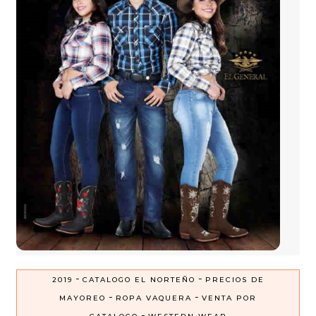
-
-
2019
CATALOGO EL NORTEÑO
PRECIOS DE
-
-
MAYOREO
ROPA VAQUERA
VENTA POR
-