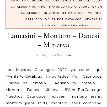
-
-
MAYOREO
PRODUCTOS PARA VENDER POR CATALOGO
R
-
-
-
CATALOGO
ROPA POR MAYOREO
ROPA VAQUERA
UNIV
-
-
CATALOGOS
UNIVERSO DEL CATALOGO
VENDER P
-
-
CATALOGO
VENTA POR CATALOGO
VENTAS POR
-
CATALOGO
WESTERN WEAR
Lamasini – Montero – Danesi
– Minerva
April 1, 2021
- By
admin
Los Mejores Catalogos 2022 ya estan aquí
#VentaPorCatalogo Importados Por Catalogos
Unidos Inc Lamasini – Adriana by Lamasini –
Montero – Danesi – Minerva – #VentaPorCatalogo
Nuestros Catalogos incluyen: montero jeans,
montero jeans shirts, montero jeans company,