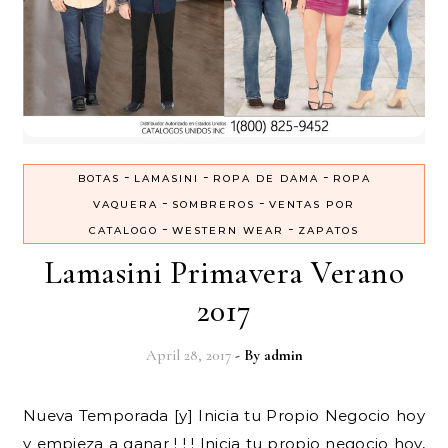
-
-
-
BOTAS
LAMASINI
ROPA DE DAMA
ROPA
-
-
VAQUERA
SOMBREROS
VENTAS POR
-
-
CATALOGO
WESTERN WEAR
ZAPATOS
Lamasini Primavera Verano
2017
April 28, 2017
- By
admin
Nueva Temporada [y] Inicia tu Propio Negocio hoy
y empieza a ganar ! ! ! Inicia tu propio negocio hoy,