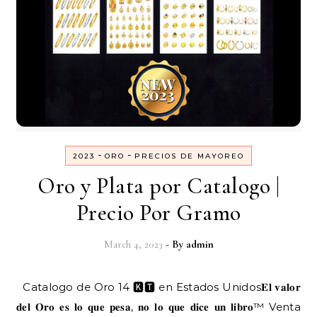
-
-
2023
ORO
PRECIOS DE MAYOREO
Oro y Plata por Catalogo |
Precio Por Gramo
March 4, 2023
- By
admin
Catalogo de Oro 14 🅺🆃 en Estados Unidos𝐄𝐥 𝐯𝐚𝐥𝐨𝐫
𝐝𝐞𝐥 𝐎𝐫𝐨 𝐞𝐬 𝐥𝐨 𝐪𝐮𝐞 𝐩𝐞𝐬𝐚, 𝐧𝐨 𝐥𝐨 𝐪𝐮𝐞 𝐝𝐢𝐜𝐞 𝐮𝐧 𝐥𝐢𝐛𝐫𝐨™️ Venta