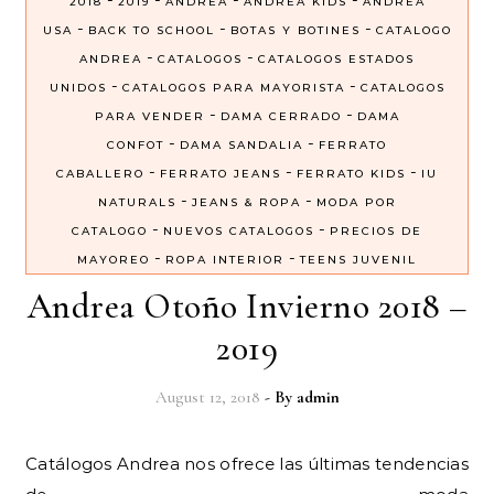
2018
2019
ANDREA
ANDREA KIDS
ANDREA
-
-
-
USA
BACK TO SCHOOL
BOTAS Y BOTINES
CATALOGO
-
-
ANDREA
CATALOGOS
CATALOGOS ESTADOS
-
-
UNIDOS
CATALOGOS PARA MAYORISTA
CATALOGOS
-
-
PARA VENDER
DAMA CERRADO
DAMA
-
-
CONFOT
DAMA SANDALIA
FERRATO
-
-
-
CABALLERO
FERRATO JEANS
FERRATO KIDS
IU
-
-
NATURALS
JEANS & ROPA
MODA POR
-
-
CATALOGO
NUEVOS CATALOGOS
PRECIOS DE
-
-
MAYOREO
ROPA INTERIOR
TEENS JUVENIL
Andrea Otoño Invierno 2018 –
2019
August 12, 2018
- By
admin
Catálogos Andrea nos ofrece las últimas tendencias