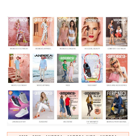
-
-
-
-