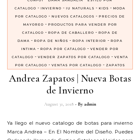
CONFOT
DAMA SANDALIA
ESTILO POR
-
-
-
-
CATALOGO
INVIERNO
IU NATURALS
KIDS
MODA
-
-
POR CATALOGO
NUEVOS CATALOGOS
PRECIOS DE
-
MAYOREO
PRODUCTOS PARA VENDER POR
-
-
CATALOGO
ROPA DE CABALLERO
ROPA DE
-
-
-
DAMA
ROPA DE NIÑOS
ROPA INTERIOR
ROPA
-
-
INTIMA
ROPA POR CATALOGO
VENDER POR
-
-
CATALOGO
VENDER ZAPATOS POR CATALOGO
VENTA
-
-
POR CATALOGO
VENTAS POR CATALOGO
ZAPATOS
Andrea Zapatos | Nueva Botas
de Invierno
August 31, 2018
- By
admin
Ya llego el nuevo catalogo de botas para invierno
Marca Andrea – En El Nombre del Diseño. Puedes