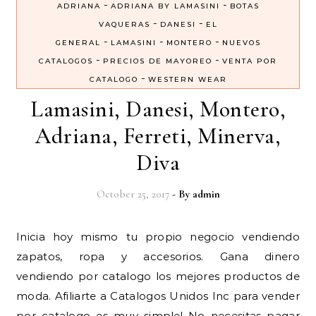
-
-
ADRIANA
ADRIANA BY LAMASINI
BOTAS
-
-
VAQUERAS
DANESI
EL
-
-
-
GENERAL
LAMASINI
MONTERO
NUEVOS
-
-
CATALOGOS
PRECIOS DE MAYOREO
VENTA POR
-
CATALOGO
WESTERN WEAR
Lamasini, Danesi, Montero,
Adriana, Ferreti, Minerva,
Diva
October 25, 2017
- By
admin
Inicia hoy mismo tu propio negocio vendiendo
zapatos, ropa y accesorios. Gana dinero
vendiendo por catalogo los mejores productos de
moda. Afiliarte a Catalogos Unidos Inc para vender
por catalogo es muy simple! No necesitas pagar