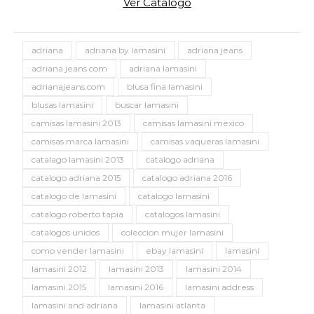
Ver Catalogo
adriana
adriana by lamasini
adriana jeans
adriana jeans com
adriana lamasini
adrianajeans.com
blusa fina lamasini
blusas lamasini
buscar lamasini
camisas lamasini 2013
camisas lamasini mexico
camisas marca lamasini
camisas vaqueras lamasini
catalago lamasini 2013
catalogo adriana
catalogo adriana 2015
catalogo adriana 2016
catalogo de lamasini
catalogo lamasini
catalogo roberto tapia
catalogos lamasini
catalogos unidos
coleccion mujer lamasini
como vender lamasini
ebay lamasini
lamasini
lamasini 2012
lamasini 2013
lamasini 2014
lamasini 2015
lamasini 2016
lamasini address
lamasini and adriana
lamasini atlanta