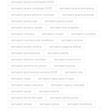
lamasini jeans and boots 2013
lamasini jeans catalogo 2013
lamasini jeans company
lamasini jeans phone number
lamasini jeans precios
lamasini jeans usa
lamasini jeans wear
lamasini jeans y boots
lamasini los angeles
lamasini mexico
lamasini mujer
lamasini number
lamasini numero de telefono
lamasini online
lamasini order online
lamasini pagina oficial
lamasini pantalones
lamasini pants
lamasini phone number
lamasini premium
lamasini premium jeans
lamasini prices
lamasini primavera verano 2013
lamasini rios
lamasini ropa
lamasini ropa para mujer
lamasini ropa vaquera
lamasini ropa y calzado
lamasini sacos
lamasini shirts
lamasini shirts for sale
lamasini shirts price
lamasini shoes
lamasini store
lamasini telefono