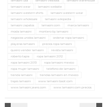
lamasini usa
lamasini vestidos
lamasini warehouse
lamasini wear
lamasini website
lamasini western shirts
lamasini western wear
lamasini wholesale
lamasini wikipedia
lamasini zapatos
lamasini.com
marca lamasini
moda lamasini
montero by lamasini
negocios unidos lamasini
ordenar ropa lamasini
playeras lamasini
precios ropa lamasini
quiero vender lamasini
revista lamasini
roberto tapia
ropa lamasini 2012
ropa lamasini 2013
ropa lamasini mexico
ropa mujer lamasini
telefono de lamasini
tienda lamasini
tiendas lamasini en mexico
trajes lamasini
www lamasini boot com
www.lamasini jeans.com
www.lamasini.com precios