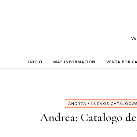
Skip to content
Ve
INICIO
MAS INFORMACION
VENTA POR C
-
ANDREA
NUEVOS CATALOGO
Andrea: Catalogo de