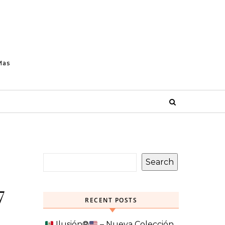
Mas
Search
7
RECENT POSTS
Ilusión
®️
– Nueva Colección