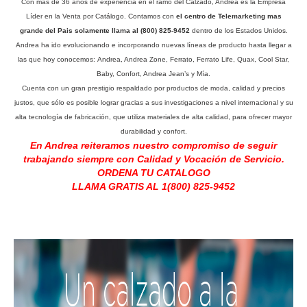
Con más de 36 años de experiencia en el ramo del Calzado, Andrea es la Empresa
Líder en la Venta por Catálogo. Contamos con
el centro de Telemarketing mas
grande del Pais solamente llama al (800) 825-9452
dentro de los Estados Unidos.
Andrea ha ido evolucionando e incorporando nuevas líneas de producto hasta llegar a
las que hoy conocemos: Andrea, Andrea Zone, Ferrato, Ferrato Life, Quax, Cool Star,
Baby, Confort, Andrea Jean’s y Mía.
Cuenta con un gran prestigio respaldado por productos de moda, calidad y precios
justos, que sólo es posible lograr gracias a sus investigaciones a nivel internacional y su
alta tecnología de fabricación, que utiliza materiales de alta calidad, para ofrecer mayor
durabilidad y confort.
En Andrea reiteramos nuestro compromiso de seguir
trabajando siempre con Calidad y Vocación de Servicio.
ORDENA TU CATALOGO
LLAMA GRATIS AL 1(800) 825-9452