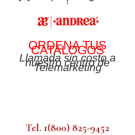
!
ORDENA TUS
CATALOGOS
Llamada sin costo a
nuestro centro de
Telemarketing
Tel. 1(800) 825-9452