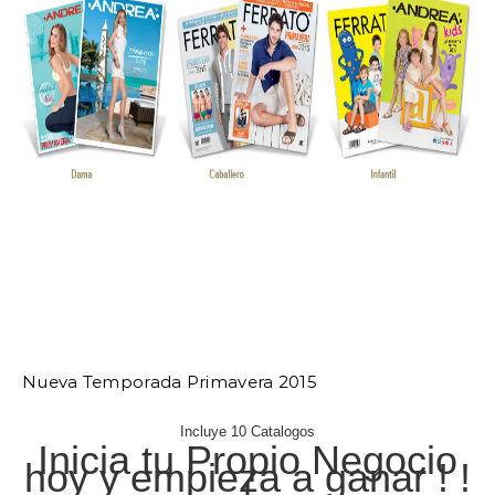
Nueva Temporada Primavera 2015
Incluye 10 Catalogos
Inicia tu Propio Negocio
hoy y empieza a ganar ! !