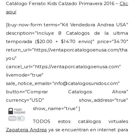
Catálogo Ferrato Kids Calzado Primavera 2016 –
Clic
aquí
[buy-now-form terms=”Kit Vendedora Andrea USA”
description=”Incluye 8 Catalogos de la ultima
temporada ($20.00 + $14.70 envio)” price=”34.70″
return_url=”https://ventaporcatalogoenusa.com/thank
you”
cancel_url=”https://ventaporcatalogoenusa.com”
livemode=”true”
sale_notice_emails=”info@catalogosunidos.com”
button=”Comprar Catalogos Ahora”
currency=”USD” show_address=”true”
show_name=”true” ]
TODOS estos catálogos virtuales
Zapateria Andrea
ya se encuentran en internet para