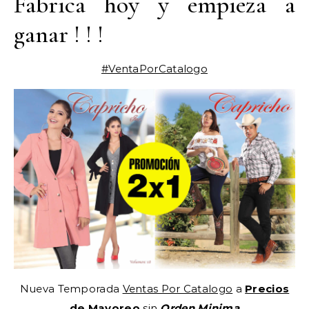
Fabrica hoy y empieza a
ganar ! ! !
#VentaPorCatalogo
Nueva Temporada
Ventas Por Catalogo
a
Precios
de Mayoreo
sin
Orden Minima