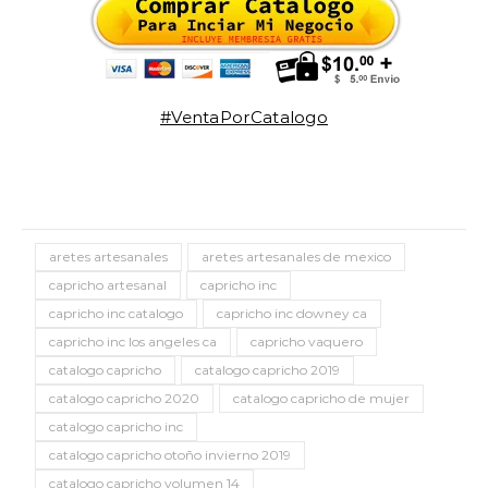
#VentaPorCatalogo
aretes artesanales
aretes artesanales de mexico
capricho artesanal
capricho inc
capricho inc catalogo
capricho inc downey ca
capricho inc los angeles ca
capricho vaquero
catalogo capricho
catalogo capricho 2019
catalogo capricho 2020
catalogo capricho de mujer
catalogo capricho inc
catalogo capricho otoño invierno 2019
catalogo capricho volumen 14