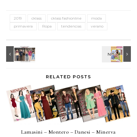
2019
cklass
cklass fashionline
moda
primavera
Ropa
tendencias
verano
RELATED POSTS
Lamasini – Montero – Danesi – Minerva