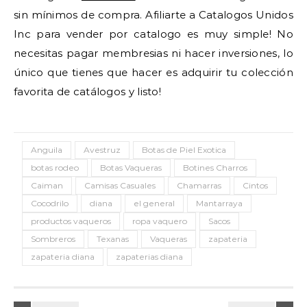
sin mínimos de compra. Afiliarte a Catalogos Unidos
Inc para vender por catalogo es muy simple! No
necesitas pagar membresias ni hacer inversiones, lo
único que tienes que hacer es adquirir tu colección
favorita de catálogos y listo!
Anguila
Avestruz
Botas de Piel Exotica
botas rodeo
Botas Vaqueras
Botines Charros
Caiman
Camisas Casuales
Chamarras
Cintos
Cocodrilo
diana
el general
Mantarraya
productos vaqueros
ropa vaquero
Sacos
Sombreros
Texanas
Vaqueras
zapateria
zapateria diana
zapaterias diana