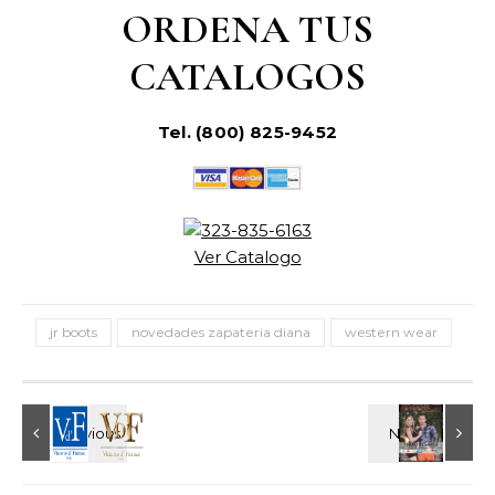
ORDENA TUS
CATALOGOS
Tel. (800) 825-9452
Ver Catalogo
jr boots
novedades zapateria diana
western wear