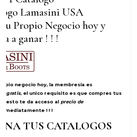
a tu Propio Negocio hoy y
a a ganar ! ! !
 propio negocio hoy, la membresia es
te
gratis
, el unico requisito es que compres tus
 y esto te da acceso al
precio de
inmediatamente ! ! !
ENA TUS CATALOGOS