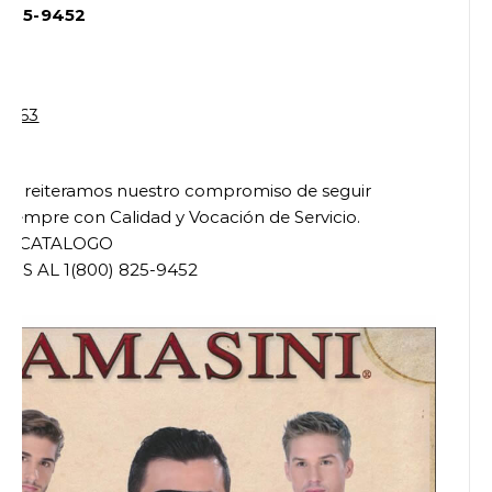
) 825-9452
go
I reiteramos nuestro compromiso de seguir
siempre con Calidad y Vocación de Servicio.
U CATALOGO
TIS AL 1(800) 825-9452