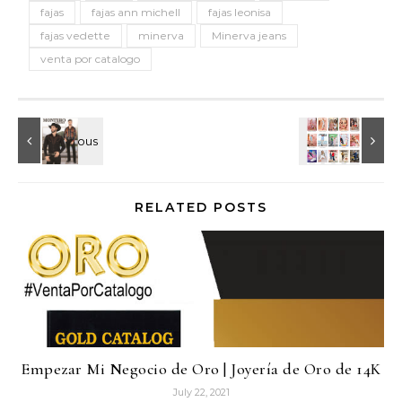
fajas
fajas ann michell
fajas leonisa
fajas vedette
minerva
Minerva jeans
venta por catalogo
RELATED POSTS
Empezar Mi Negocio de Oro | Joyería de Oro de 14K
July 22, 2021