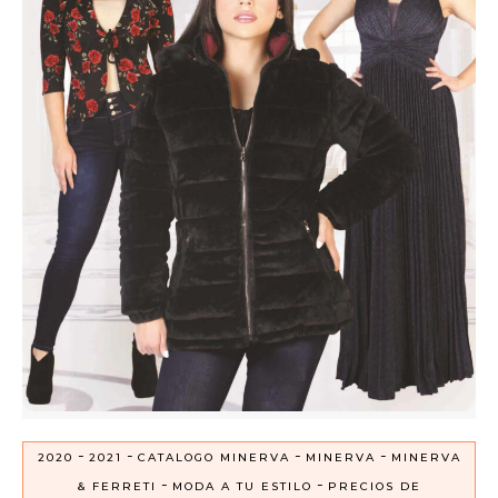
-
-
-
-
2020
2021
CATALOGO MINERVA
MINERVA
MINERVA
-
-
& FERRETI
MODA A TU ESTILO
PRECIOS DE