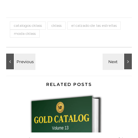
catalogos cklass
cklass
el calzado de las estrellas
moda cklass
RELATED POSTS