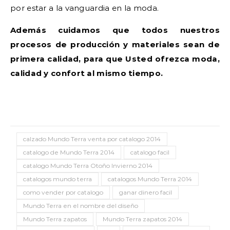
por estar a la vanguardia en la moda.
Además cuidamos que todos nuestros
procesos de producción y materiales sean de
primera calidad, para que Usted ofrezca moda,
calidad y confort al mismo tiempo.
calzado Mundo Terra venta por catalogo 2014
catalogo de Mundo Terra 2014
catalogo facil
catalogo Mundo Terra Otoño Invierno 2014
catalogos mundo terra
catalogos Mundo Terra 2014
como vender por catalogo
ganar dinero facil
Mundo Terra en el nombre del diseño
Mundo Terra zapatos
Mundo Terra zapatos 2014