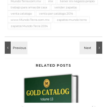
Mundo Terra.com.mx
mx
tener mi negocio propio
trabajo para amas de casa
vender zapatos
venta catalogo
venta por catálogo 2014
www.Mundo Terra.com.mx
zapatos mundo terra
zapatos Mundo Terra 2014
RELATED POSTS