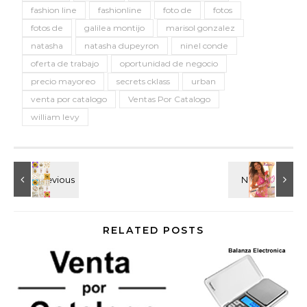
fashion line
fashionline
foto de
fotos
fotos de
galilea montijo
marisol gonzalez
natasha
natasha dupeyron
ninel conde
oferta de trabajo
oportunidad de negocio
precio mayoreo
secrets cklass
urban
venta por catalogo
Ventas Por Catalogo
william levy
RELATED POSTS