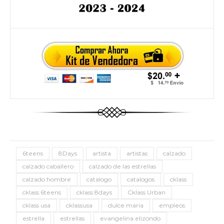
6teens
8Days
artista
artistas
calzado
calzado caballero
calzado de las estrellas
calzado hombre
catalogo
catalogos
cklass
cklass 6teens
cklass 8days
Cklass Urban
cklass usa
cklassusa
dulce maria
empleos
estrella
estrellas
evangelina elizondo