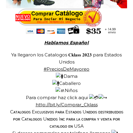
Hablamos Español
Ya llegaron los Catalogos 𝐂𝐤𝐥𝐚𝐬𝐬 𝟐𝟎𝟐𝟑 para Estados
Unidos
#PreciosDeMayoreo
Dama
Caballero
Niños
Para comprar haz click aqui
http://bit.ly/Comprar_Cklass
Cᴀᴛᴀʟᴏɢᴏs Exᴄʟᴜsɪᴠᴏs ᴘᴀʀᴀ Esᴛᴀᴅᴏs Uɴɪᴅᴏs ᴅɪsᴛʀɪʙᴜɪᴅᴏs
ᴘᴏʀ Cᴀᴛᴀʟᴏɢᴏs Uɴɪᴅᴏs Iɴᴄ ᴘᴀʀᴀ ʟᴀ ᴄᴏᴍᴘʀᴀ ʏ ᴠᴇɴᴛᴀ ᴘᴏʀ
ᴄᴀᴛᴀʟᴏɢᴏ ᴇɴ USA