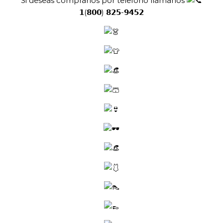
Si deseas comprarlos por telefono llamanos
𝟭(𝟴𝟬𝟬) 𝟴𝟮𝟱-𝟵𝟰𝟱𝟮