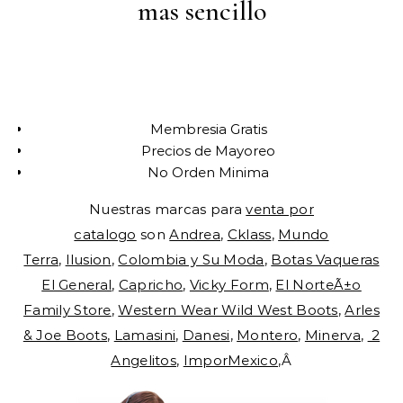
mas sencillo
Membresia Gratis
Precios de Mayoreo
No Orden Minima
Nuestras marcas para
venta por
catalogo
son
Andrea
,
Cklass
,
Mundo
Terra
,
Ilusion
,
Colombia y Su Moda
,
Botas Vaqueras
El General
,
Capricho
,
Vicky Form
,
El NorteÃ±o
Family Store
,
Western Wear Wild West Boots
,
Arles
& Joe Boots
,
Lamasini
,
Danesi
,
Montero
,
Minerva
,
2
Angelitos
,
ImporMexico
,Â