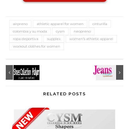
airpreno
athletic apparel for women
cinturilla
colombia y su moda
cysm
neopreno
ropa deportiva
supplex
women's athletic apparel
workout clothes for women
RELATED POSTS