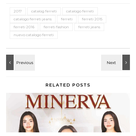
2017
catalog ferreti
catalogo ferreti
catalogo ferreti jeans
ferreti
ferreti 2015
ferreti 2016
ferreti fashion
ferreti jeans
nuevo catalogo ferreti
RELATED POSTS