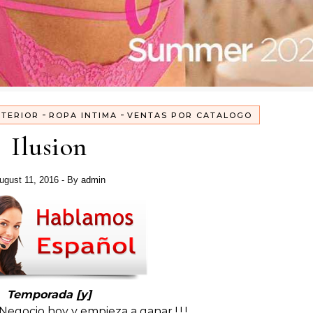
-
-
NTERIOR
ROPA INTIMA
VENTAS POR CATALOGO
Ilusion
ugust 11, 2016
- By
admin
Temporada [y]
 Negocio hoy y empieza a ganar ! ! !