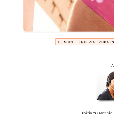
-
-
ILUSION
LENCERIA
ROPA I
A
Inicia tu Propio