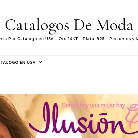
Catalogos De Moda
nta Por Catalogo en USA – Oro 14KT – Plata .925 – Perfumes y 
ATALOGO EN USA