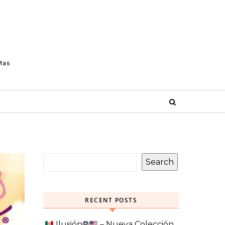
Mas
Search
RECENT POSTS
Ilusión
®️
– Nueva Colección