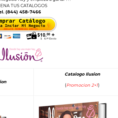
ENA TUS CATALOGOS
el. (844) 458-7466
Catalogo Ilusion
ion
(
Promocion 2×1
)