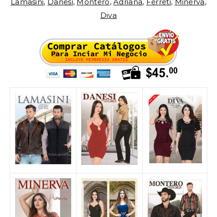
Lamasini
,
Danesi
,
Montero
,
Adriana
,
Ferreti
,
Minerva
,
Diva