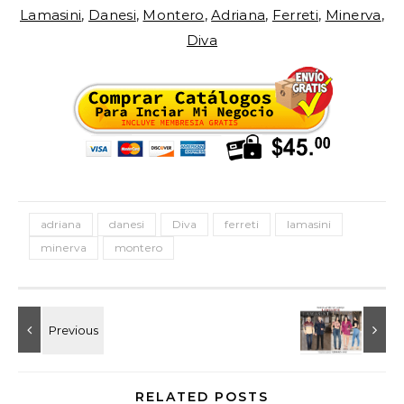
Lamasini
,
Danesi
,
Montero
,
Adriana
,
Ferreti
,
Minerva
,
Diva
adriana
danesi
Diva
ferreti
lamasini
minerva
montero
RELATED POSTS