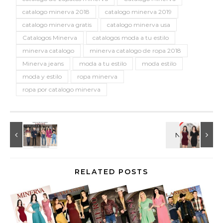
catalogo minerva 2018
catalogo minerva 2019
catalogo minerva gratis
catalogo minerva usa
Catalogos Minerva
catalogos moda a tu estilo
minerva catalogo
minerva catalogo de ropa 2018
Minerva jeans
moda a tu estilo
moda estilo
moda y estilo
ropa minerva
ropa por catalogo minerva
RELATED POSTS